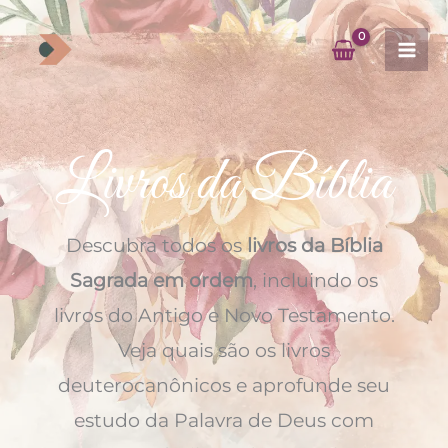
Ir
para
o
conteúdo
Livros da Bíblia
Descubra todos os
livros da Bíblia
Sagrada em ordem
, incluindo os
livros do Antigo e Novo Testamento.
Veja quais são os livros
deuterocanônicos e aprofunde seu
estudo da Palavra de Deus com