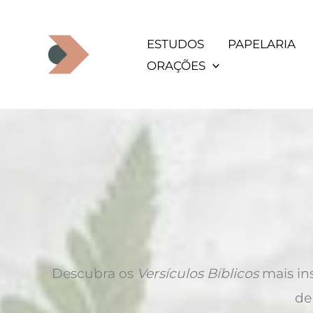
Ir
para
ESTUDOS
PAPELARIA
o
ORAÇÕES
conteúdo
Descubra os
Versículos Bíblicos
mais ins
de