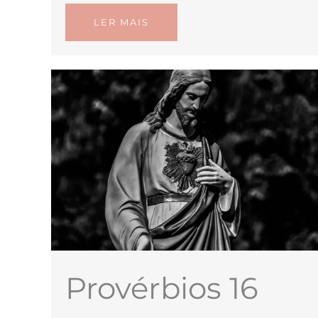
LER MAIS
Provérbios 16