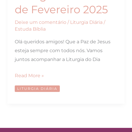
de Fevereiro 2025
Deixe um comentário
/
Liturgia Diária
/
Estuda Bíblia
Olá queridos amigos! Que a Paz de Jesus
esteja sempre com todos nós. Vamos
juntos acompanhar a Liturgia do Dia
Liturgia
Read More »
do
LITURGIA DIÁRIA
Dia
01
de
Fevereiro
2025