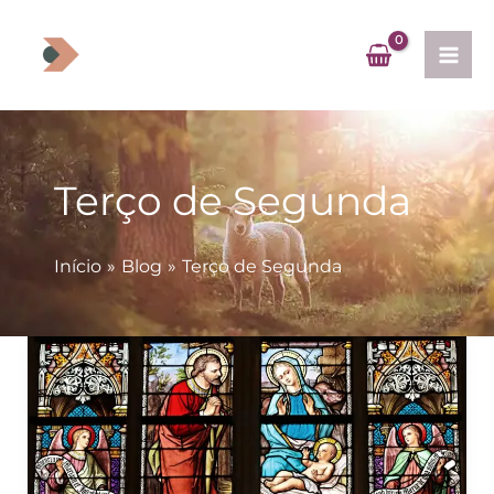
Ir
para
o
conteúdo
Terço de Segunda
Início
Blog
Terço de Segunda