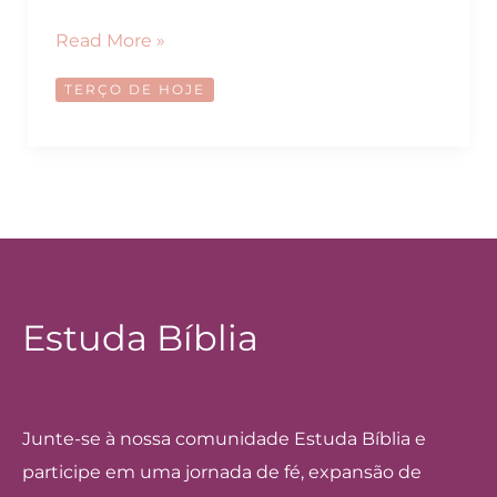
Terço
Read More »
de
TERÇO DE HOJE
Segunda
e
Sábado:
Mistérios
Gozosos
Estuda Bíblia
Junte-se à nossa comunidade Estuda Bíblia e
participe em uma jornada de fé, expansão de