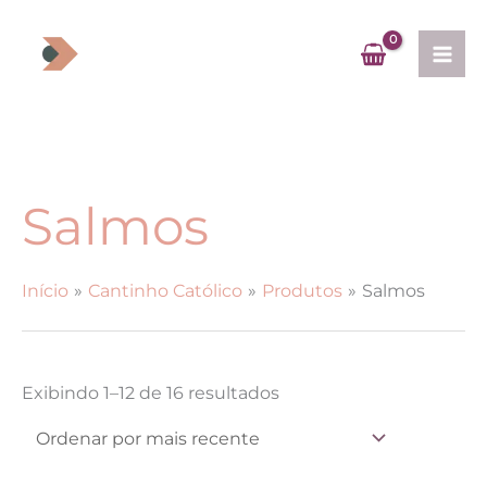
Ir
para
o
conteúdo
Salmos
Início
Cantinho Católico
Produtos
Salmos
Classificado
Exibindo 1–12 de 16 resultados
por
mais