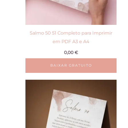
Salmo 50 51 Completo para Imprimir
em PDF A3 e A4
0,00
€
BAIXAR GRATUITO