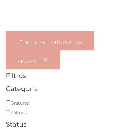
FILTRAR PRODUTOS
FECHAR
Filtros
Categoria
C
Gratuito
a
Salmos
t
Status