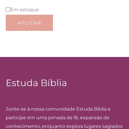
e
S
Em estoque
g
t
o
APLICAR
a
r
t
i
u
a
s
Estuda Bíblia
Junte-se à nossa comunidade Estuda Bíblia e
participe em uma jornada de fé, expansão de
conhecimento, enquanto explora lugares sagrados