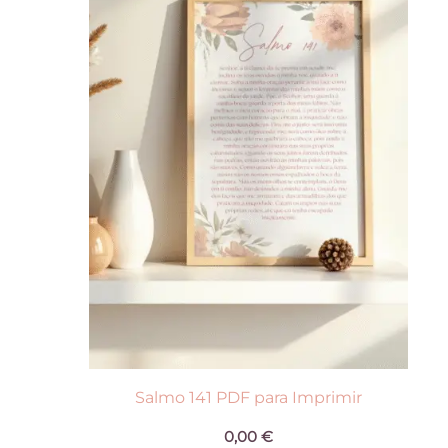
várias
variantes.
As
opções
podem
ser
escolhidas
na
página
do
produto
Salmo 141 PDF para Imprimir
0,00
€