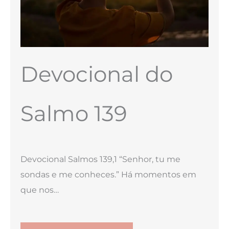
Devocional do
Salmo 139
Devocional Salmos 139,1 “Senhor, tu me
sondas e me conheces.” Há momentos em
que nos…