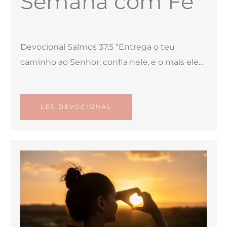
Semana com Fé
Devocional Salmos 37,5 “Entrega o teu
caminho ao Senhor; confia nele, e o mais ele…
LER DEVOCIONAL