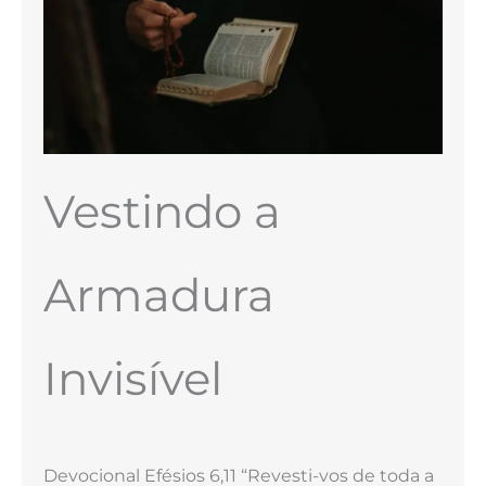
Vestindo a
Armadura
Invisível
Devocional Efésios 6,11 “Revesti-vos de toda a