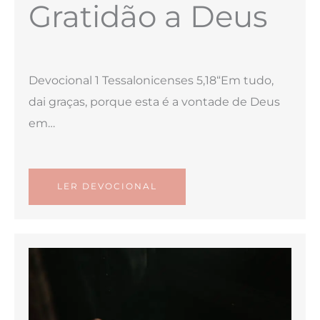
Gratidão a Deus
Devocional 1 Tessalonicenses 5,18“Em tudo,
dai graças, porque esta é a vontade de Deus
em…
LER DEVOCIONAL