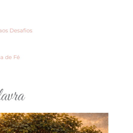
os Desafios
da de Fé
avra