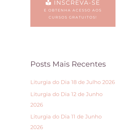
INSCREVA-SE
e
i
E OBTENHA ACESSO AOS
s
d
CURSOS GRATUITOS!
p
a
o
s
d
n
e
a
Posts Mais Recentes
m
p
s
á
Liturgia do Dia 18 de Julho 2026
e
g
Liturgia do Dia 12 de Junho
r
i
2026
e
n
Liturgia do Dia 11 de Junho
s
a
2026
c
d