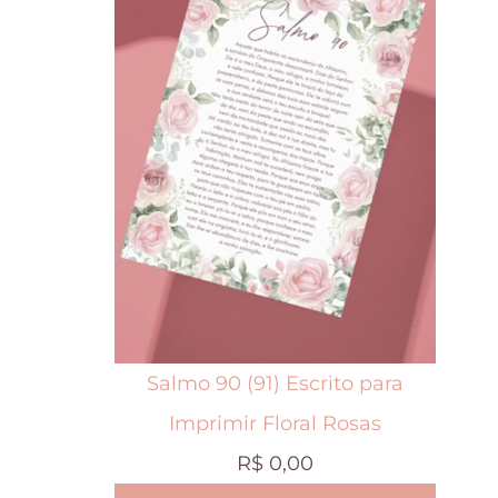
t
e
p
r
o
d
u
t
o
t
Salmo 90 (91) Escrito para
e
Imprimir Floral Rosas
m
R$
0,00
v