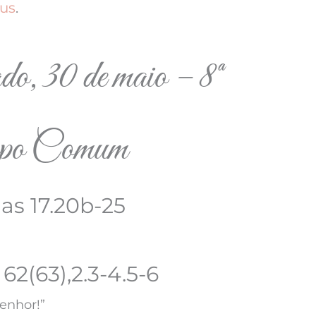
us
.
do, 30 de maio – 8ª
po Comum
as 17.20b-25
2(63),2.3-4.5-6
enhor!”