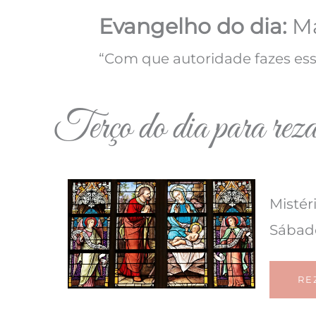
Evangelho do dia:
Ma
“Com que autoridade fazes ess
Terço do dia para rez
Mistér
Sábad
RE