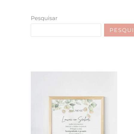
Pesquisar
PESQU