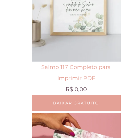
Salmo 117 Completo para
Imprimir PDF
R$
0,00
BAIXAR GRATUITO
E
s