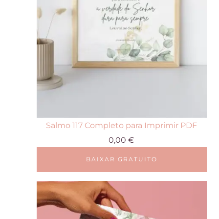
Salmo 117 Completo para Imprimir PDF
0,00
€
BAIXAR GRATUITO
Este
produto
tem