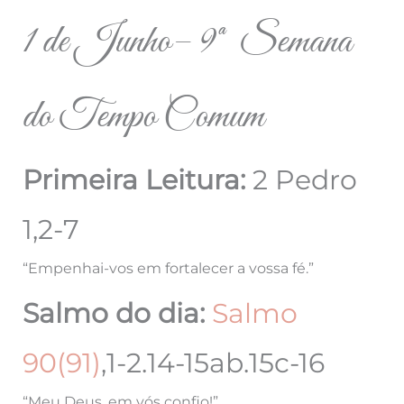
1 de Junho– 9ª Semana
do Tempo Comum
Primeira Leitura:
2 Pedro
1,2-7
“Empenhai-vos em fortalecer a vossa fé.”
Salmo do dia:
Salmo
90(91)
,1-2.14-15ab.15c-16
“Meu Deus, em vós confio!”