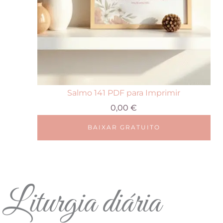
página
do
produto
Salmo 141 PDF para Imprimir
0,00
€
BAIXAR GRATUITO
Liturgia diária