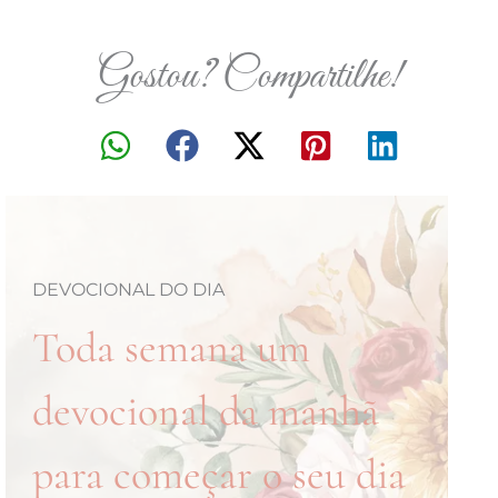
Gostou? Compartilhe!
DEVOCIONAL DO DIA
Toda semana um
devocional da manhã
para começar o seu dia