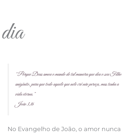
dia
“
Porque Deus amou o mundo de tal maneira que deu o seu Filho
unigênito, para que todo aquele que nele crê não pereça, mas tenha a
vida eterna.”
João 3,16
No Evangelho de João, o amor nunca