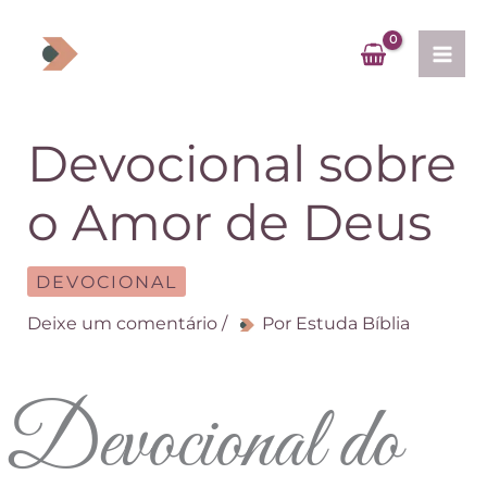
Ir
para
o
conteúdo
Devocional sobre
o Amor de Deus
DEVOCIONAL
Deixe um comentário
/
Por
Estuda Bíblia
Devocional do