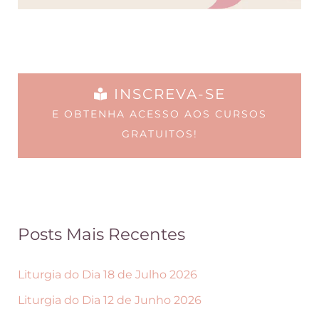
o
g
d
i
e
n
m
a
INSCREVA-SE
s
d
E OBTENHA ACESSO AOS CURSOS
e
o
GRATUITOS!
r
p
e
r
s
o
c
d
Posts Mais Recentes
o
u
l
t
Liturgia do Dia 18 de Julho 2026
h
o
Liturgia do Dia 12 de Junho 2026
i