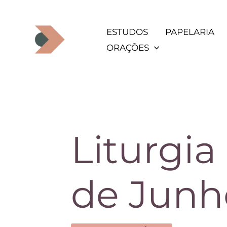
Ir
para
ESTUDOS
PAPELARIA
o
ORAÇÕES
conteúdo
Liturgia
de Junh