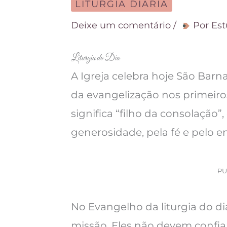
LITURGIA DIÁRIA
Deixe um comentário
/
Por
Est
Liturgia do Dia
A Igreja celebra hoje São Bar
da evangelização nos primeir
significa “filho da consolação”
generosidade, pela fé e pelo 
PU
No Evangelho da liturgia do di
missão. Eles não devem confia