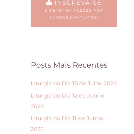
INSCREVA-SE
e
i
E OBTENHA ACESSO AOS
s
d
CURSOS GRATUITOS!
p
a
o
s
d
n
e
a
Posts Mais Recentes
m
p
s
á
Liturgia do Dia 18 de Julho 2026
e
g
Liturgia do Dia 12 de Junho
r
i
2026
e
n
Liturgia do Dia 11 de Junho
s
a
2026
c
d