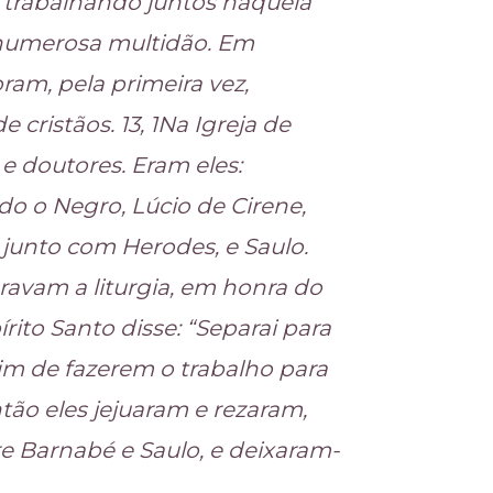
 trabalhando juntos naquela
 numerosa multidão. Em
oram, pela primeira vez,
ristãos. 13, 1Na Igreja de
 e doutores. Eram eles:
o o Negro, Lúcio de Cirene,
junto com Herodes, e Saulo.
avam a liturgia, em honra do
rito Santo disse: “Separai para
im de fazerem o trabalho para
tão eles jejuaram e rezaram,
 Barnabé e Saulo, e deixaram-