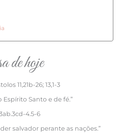
ia
 de hoje
los 11,21b-26; 13,1-3
spírito Santo e de fé.”
3ab.3cd-4.5-6
der salvador perante as nações.”