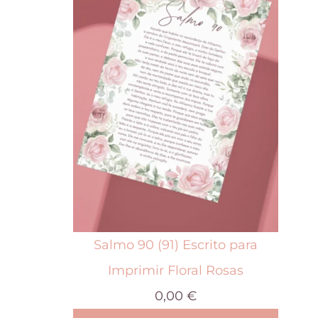
t
e
p
r
o
d
u
t
o
t
Salmo 90 (91) Escrito para
e
Imprimir Floral Rosas
m
0,00
€
v