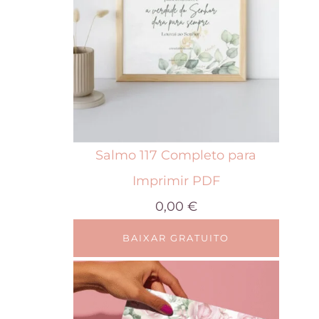
Salmo 117 Completo para
Imprimir PDF
0,00
€
BAIXAR GRATUITO
E
s