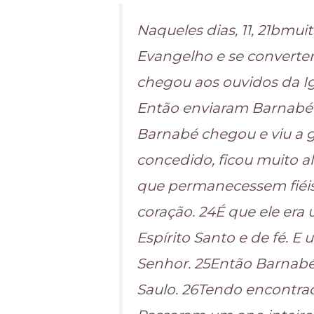
Naqueles dias, 11, 21bmu
Evangelho e se converter
chegou aos ouvidos da Ig
Então enviaram Barnabé 
Barnabé chegou e viu a 
concedido, ficou muito a
que permanecessem fiéis
coração. 24É que ele er
Espírito Santo e de fé. 
Senhor. 25Então Barnabé 
Saulo. 26Tendo encontrad