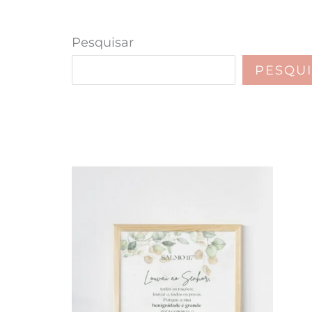
Pesquisar
PESQU