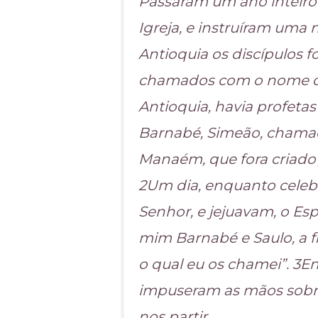
Passaram um ano inteiro
Igreja, e instruíram uma
Antioquia os discípulos f
chamados com o nome de c
Antioquia, havia profetas
Barnabé, Simeão, chamad
Manaém, que fora criado 
2Um dia, enquanto celebr
Senhor, e jejuavam, o Espí
mim Barnabé e Saulo, a f
o qual eu os chamei”. 3En
impuseram as mãos sobre
nos partir.