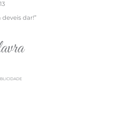
13
 deveis dar!”
avra
BLICIDADE