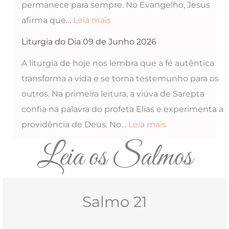
permanece para sempre. No Evangelho, Jesus
2026
:
afirma que…
Leia mais
Liturgia
Liturgia do Dia 09 de Junho 2026
do
A liturgia de hoje nos lembra que a fé autêntica
Dia
transforma a vida e se torna testemunho para os
10
outros. Na primeira leitura, a viúva de Sarepta
de
confia na palavra do profeta Elias e experimenta a
Junho
:
providência de Deus. No…
Leia mais
2026
Liturgia
Leia os Salmos
do
Dia
09
Salmo 21
de
Junho