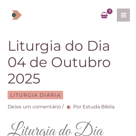
Ir
para
o
conteúdo
Liturgia do Dia
04 de Outubro
2025
LITURGIA DIÁRIA
Deixe um comentário
/
Por
Estuda Bíblia
Liturgia do Dia