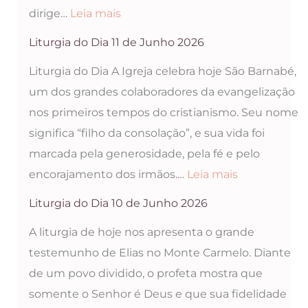
:
dirige…
Leia mais
Liturgia
Liturgia do Dia 11 de Junho 2026
do
Liturgia do Dia A Igreja celebra hoje São Barnabé,
Dia
um dos grandes colaboradores da evangelização
12
nos primeiros tempos do cristianismo. Seu nome
de
significa “filho da consolação”, e sua vida foi
Junho
marcada pela generosidade, pela fé e pelo
2026
:
encorajamento dos irmãos.…
Leia mais
Liturgia
Liturgia do Dia 10 de Junho 2026
do
A liturgia de hoje nos apresenta o grande
Dia
testemunho de Elias no Monte Carmelo. Diante
11
de um povo dividido, o profeta mostra que
de
somente o Senhor é Deus e que sua fidelidade
Junho