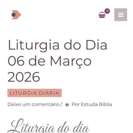
Ir
para
o
conteúdo
Liturgia do Dia
06 de Março
2026
LITURGIA DIÁRIA
Deixe um comentário
/
Por
Estuda Bíblia
Liturgia do dia