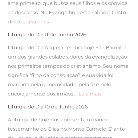
ama primeiro, que busca seus filhos e os convida
Julho
ao descanso. No Evangelho deste sábado, Cristo
2026
:
dirige…
Leia mais
Liturgia
Liturgia do Dia 11 de Junho 2026
do
Liturgia do Dia A Igreja celebra hoje São Barnabé,
Dia
um dos grandes colaboradores da evangelização
12
nos primeiros tempos do cristianismo. Seu nome
de
significa “filho da consolação”, e sua vida foi
Junho
marcada pela generosidade, pela fé e pelo
2026
:
encorajamento dos irmãos.…
Leia mais
Liturgia
Liturgia do Dia 10 de Junho 2026
do
A liturgia de hoje nos apresenta o grande
Dia
testemunho de Elias no Monte Carmelo. Diante
11