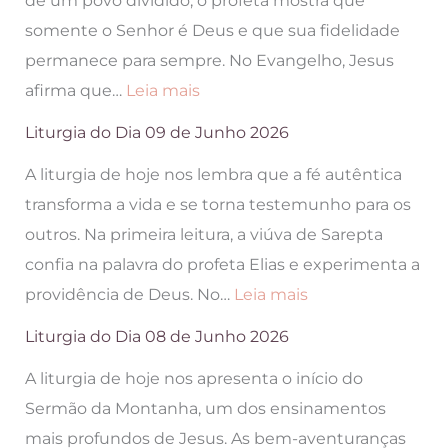
de um povo dividido, o profeta mostra que
de
somente o Senhor é Deus e que sua fidelidade
Junho
permanece para sempre. No Evangelho, Jesus
2026
:
afirma que…
Leia mais
Liturgia
Liturgia do Dia 09 de Junho 2026
do
A liturgia de hoje nos lembra que a fé autêntica
Dia
transforma a vida e se torna testemunho para os
10
outros. Na primeira leitura, a viúva de Sarepta
de
confia na palavra do profeta Elias e experimenta a
Junho
:
providência de Deus. No…
Leia mais
2026
Liturgia
Liturgia do Dia 08 de Junho 2026
do
A liturgia de hoje nos apresenta o início do
Dia
Sermão da Montanha, um dos ensinamentos
09
mais profundos de Jesus. As bem-aventuranças
de