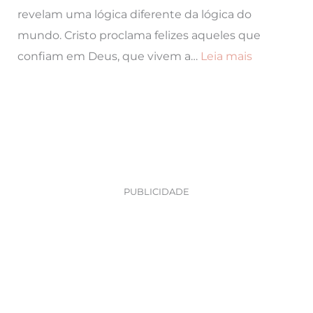
revelam uma lógica diferente da lógica do
Junho
mundo. Cristo proclama felizes aqueles que
2026
:
confiam em Deus, que vivem a…
Leia mais
Liturgia
do
Dia
08
de
Junho
PUBLICIDADE
2026