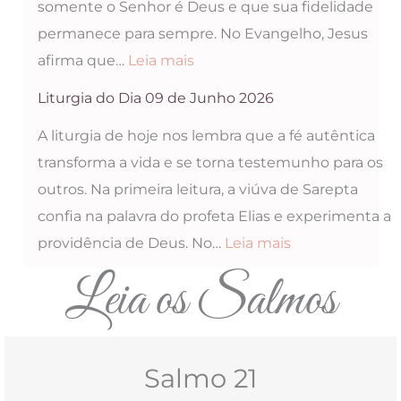
somente o Senhor é Deus e que sua fidelidade
Junho
permanece para sempre. No Evangelho, Jesus
2026
:
afirma que…
Leia mais
Liturgia
Liturgia do Dia 09 de Junho 2026
do
A liturgia de hoje nos lembra que a fé autêntica
Dia
transforma a vida e se torna testemunho para os
10
outros. Na primeira leitura, a viúva de Sarepta
de
confia na palavra do profeta Elias e experimenta a
Junho
:
providência de Deus. No…
Leia mais
2026
Liturgia
Leia os Salmos
do
Dia
09
Salmo 21
de