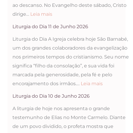
ao descanso. No Evangelho deste sábado, Cristo
2026
:
dirige…
Leia mais
Liturgia
Liturgia do Dia 11 de Junho 2026
do
Liturgia do Dia A Igreja celebra hoje São Barnabé,
Dia
um dos grandes colaboradores da evangelização
12
nos primeiros tempos do cristianismo. Seu nome
de
significa “filho da consolação”, e sua vida foi
Junho
marcada pela generosidade, pela fé e pelo
2026
:
encorajamento dos irmãos.…
Leia mais
Liturgia
Liturgia do Dia 10 de Junho 2026
do
A liturgia de hoje nos apresenta o grande
Dia
testemunho de Elias no Monte Carmelo. Diante
11
de um povo dividido, o profeta mostra que
de