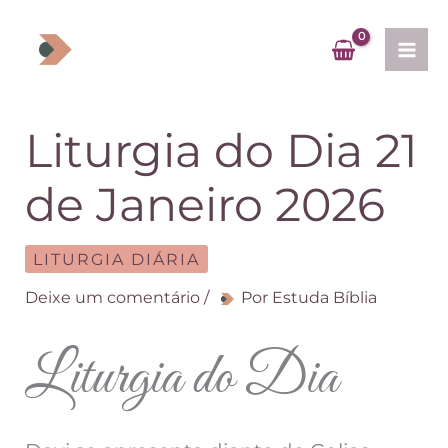
Ir
para
o
conteúdo
Liturgia do Dia 21
de Janeiro 2026
LITURGIA DIÁRIA
Deixe um comentário
/
Por
Estuda Bíblia
Liturgia do Dia