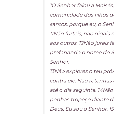
1O Senhor falou a Moisés,
comunidade dos filhos de 
santos, porque eu, o Sen
11Não furteis, não digais
aos outros. 12Não jureis 
profanando o nome do Se
Senhor.
13Não explores o teu pr
contra ele. Não retenhas 
até o dia seguinte. 14Nã
ponhas tropeço diante d
Deus. Eu sou o Senhor. 1