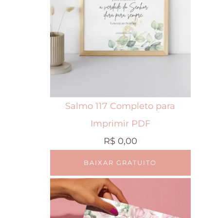
Salmo 117 Completo para
Imprimir PDF
R$
0,00
BAIXAR GRATUITO
E
s