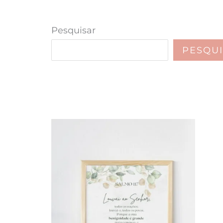
Pesquisar
PESQU