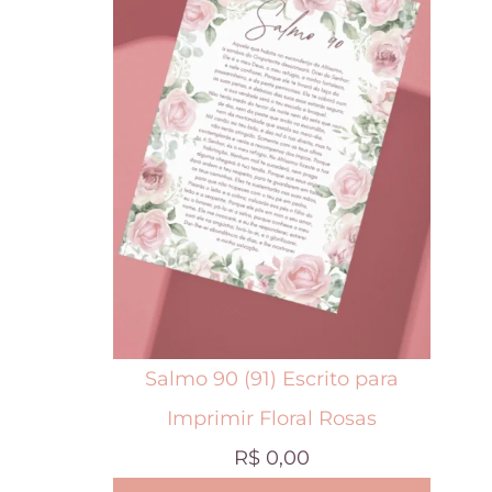
t
e
p
r
o
d
u
t
o
t
Salmo 90 (91) Escrito para
e
Imprimir Floral Rosas
m
R$
0,00
v