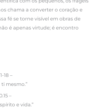
identifica com os pequenos, os frágeis
os chama a converter o coração e
 fé se torne visível em obras de
não é apenas virtude; é encontro
1-18 –
 ti mesmo.”
0.15 –
pírito e vida.”