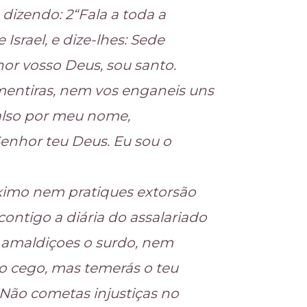
 dizendo: 2“Fala a toda a
Israel, e dize-lhes: Sede
hor vosso Deus, sou santo.
 mentiras, nem vos enganeis uns
falso por meu nome,
nhor teu Deus. Eu sou o
óximo nem pratiques extorsão
contigo a diária do assalariado
o amaldiçoes o surdo, nem
o cego, mas temerás o teu
5Não cometas injustiças no