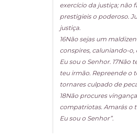
exercício da justiça; não
prestigieis o poderoso. 
justiça.
16Não sejas um maldizent
conspires, caluniando-o, 
Eu sou o Senhor. 17Não t
teu irmão. Repreende o t
tornares culpado de peca
18Não procures vingança
compatriotas. Amarás o 
Eu sou o Senhor”.