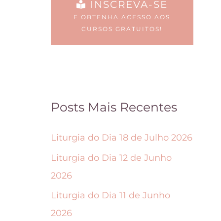
INSCREVA-SE
e
i
E OBTENHA ACESSO AOS
s
d
CURSOS GRATUITOS!
p
a
o
s
d
n
e
a
Posts Mais Recentes
m
p
s
á
Liturgia do Dia 18 de Julho 2026
e
g
Liturgia do Dia 12 de Junho
r
i
2026
e
n
Liturgia do Dia 11 de Junho
s
a
2026
c
d