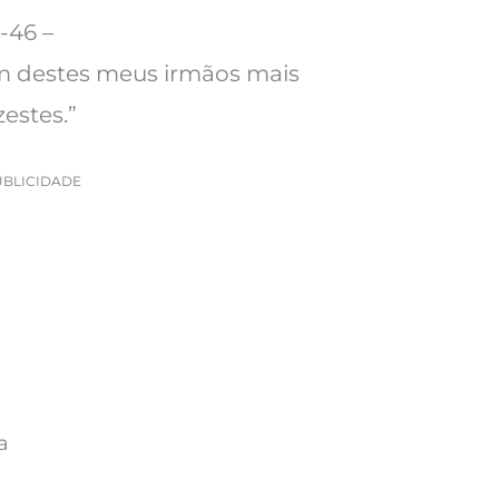
-46 –
 um destes meus irmãos mais
estes.”
UBLICIDADE
a