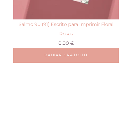
v
á
r
Salmo 90 (91) Escrito para Imprimir Floral
i
Rosas
a
0,00
€
s
BAIXAR GRATUITO
v
E
a
s
r
t
i
e
a
p
n
r
t
o
e