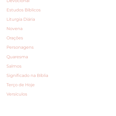
Devocional
a
d
Estudos Bíblicos
o
Liturgia Diária
p
Novena
r
Orações
o
Personagens
d
Quaresma
u
Salmos
t
Significado na Bíblia
o
Terço de Hoje
Versículos