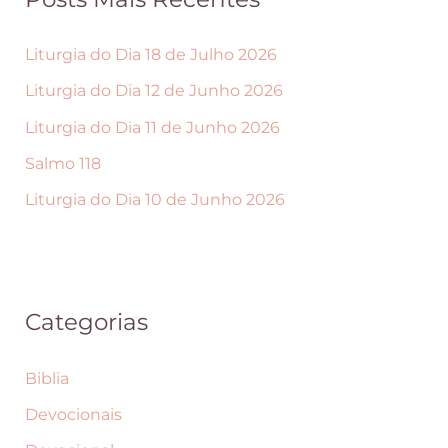
o
u
l
t
Liturgia do Dia 18 de Julho 2026
h
o
Liturgia do Dia 12 de Junho 2026
i
Liturgia do Dia 11 de Junho 2026
d
Salmo 118
a
s
Liturgia do Dia 10 de Junho 2026
n
a
p
Categorias
á
g
Biblia
i
Devocionais
n