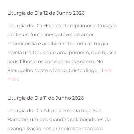
Liturgia
do
Liturgia do Dia 12 de Junho 2026
Dia
Liturgia do Dia Hoje contemplamos o Coração
18
de Jesus, fonte inesgotável de amor,
de
misericórdia e acolhimento. Toda a liturgia
Julho
revela um Deus que ama primeiro, que busca
2026
seus filhos e os convida ao descanso. No
Evangelho deste sábado, Cristo dirige…
Leia
:
mais
Liturgia
do
Liturgia do Dia 11 de Junho 2026
Dia
Liturgia do Dia A Igreja celebra hoje São
12
Barnabé, um dos grandes colaboradores da
de
evangelização nos primeiros tempos do
Junho