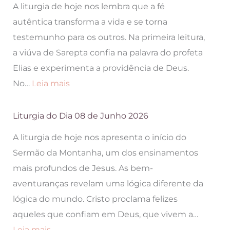
A liturgia de hoje nos lembra que a fé
10
autêntica transforma a vida e se torna
de
testemunho para os outros. Na primeira leitura,
Junho
a viúva de Sarepta confia na palavra do profeta
2026
Elias e experimenta a providência de Deus.
:
No…
Leia mais
Liturgia
do
Liturgia do Dia 08 de Junho 2026
Dia
A liturgia de hoje nos apresenta o início do
09
Sermão da Montanha, um dos ensinamentos
de
mais profundos de Jesus. As bem-
Junho
aventuranças revelam uma lógica diferente da
2026
lógica do mundo. Cristo proclama felizes
aqueles que confiam em Deus, que vivem a…
:
Leia mais