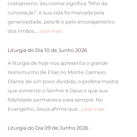
cristianismo. Seu nome significa “filho da
2026
consolação”, e sua vida foi marcada pela
generosidade, pela fé e pelo encorajamento
:
dos irmãos.…
Leia mais
Liturgia
do
Liturgia do Dia 10 de Junho 2026
Dia
A liturgia de hoje nos apresenta o grande
11
testemunho de Elias no Monte Carmelo.
de
Diante de um povo dividido, o profeta mostra
Junho
que somente o Senhor é Deus e que sua
2026
fidelidade permanece para sempre. No
:
Evangelho, Jesus afirma que…
Leia mais
Liturgia
do
Liturgia do Dia 09 de Junho 2026
Dia