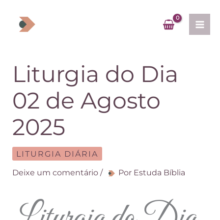
Ir
para
o
conteúdo
Liturgia do Dia
02 de Agosto
2025
LITURGIA DIÁRIA
Deixe um comentário
/
Por
Estuda Bíblia
Liturgia do Dia