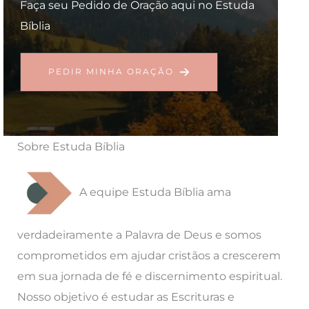
Faça seu Pedido de Oração aqui no Estuda
Bíblia
PEDIR MINHA ORAÇÃO
Sobre Estuda Bíblia
A equipe Estuda Bíblia ama
verdadeiramente a Palavra de Deus e somos
comprometidos em ajudar cristãos a crescerem
em sua jornada de fé e discernimento espiritual.
Nosso objetivo é estudar as Escrituras e