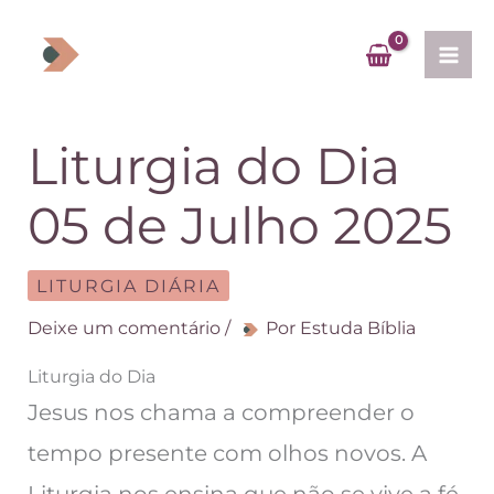
Ir
para
o
conteúdo
Liturgia do Dia
05 de Julho 2025
LITURGIA DIÁRIA
Deixe um comentário
/
Por
Estuda Bíblia
Liturgia do Dia
Jesus nos chama a compreender o
tempo presente com olhos novos. A
Liturgia nos ensina que não se vive a fé