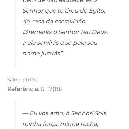
bem de não esqueceres o
Senhor que te tirou do Egito,
da casa da escravidão.
13Temerás o Senhor teu Deus,
a ele servirás e só pelo seu
nome jurarás”.
Salmo do Dia
Referência:
Sl 17(18)
— Eu vos amo, ó Senhor! Sois
minha força, minha rocha,