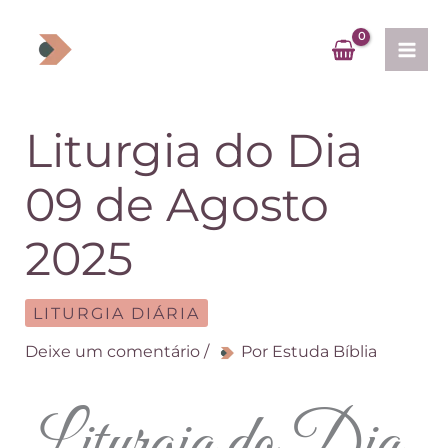
Ir
para
o
conteúdo
Liturgia do Dia
09 de Agosto
2025
LITURGIA DIÁRIA
Deixe um comentário
/
Por
Estuda Bíblia
Liturgia do Dia