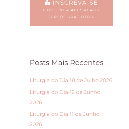
INSCREVA-SE
e
i
E OBTENHA ACESSO AOS
s
d
CURSOS GRATUITOS!
p
a
o
s
d
n
e
a
Posts Mais Recentes
m
p
s
á
Liturgia do Dia 18 de Julho 2026
e
g
Liturgia do Dia 12 de Junho
r
i
2026
e
n
Liturgia do Dia 11 de Junho
s
a
2026
c
d