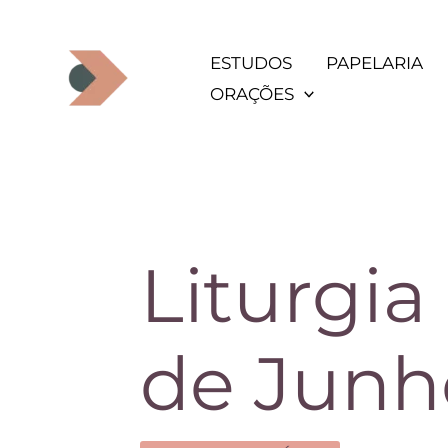
Ir
para
ESTUDOS
PAPELARIA
o
ORAÇÕES
conteúdo
Liturgia
de Junh