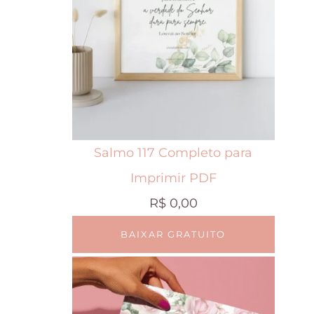
Salmo 117 Completo para
Imprimir PDF
R$
0,00
BAIXAR GRATUITO
E
s