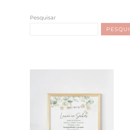
Pesquisar
PESQU