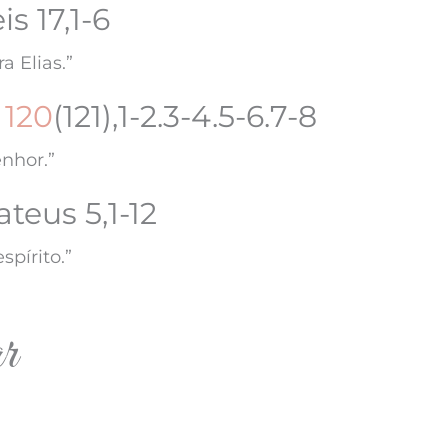
is 17,1-6
a Elias.”
 120
(121),1-2.3-4.5-6.7-8
nhor.”
teus 5,1-12
pírito.”
ar