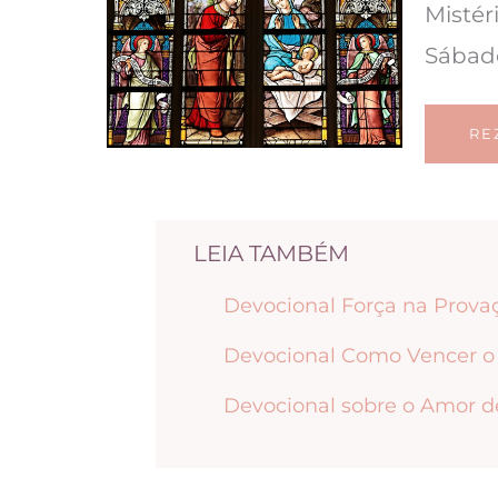
Mistér
Sábad
RE
LEIA TAMBÉM
Devocional Força na Prova
Devocional Como Vencer o 
Devocional sobre o Amor 