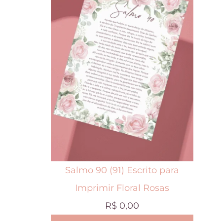
t
e
p
r
o
d
u
t
o
t
Salmo 90 (91) Escrito para
e
Imprimir Floral Rosas
m
R$
0,00
v