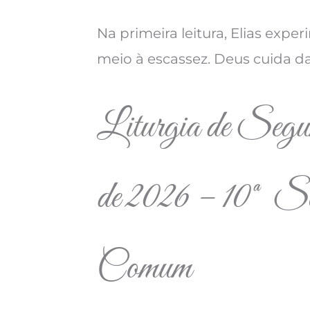
Na primeira leitura, Elias expe
meio à escassez. Deus cuida d
Liturgia de Segun
de 2026 – 10ª 
Comum