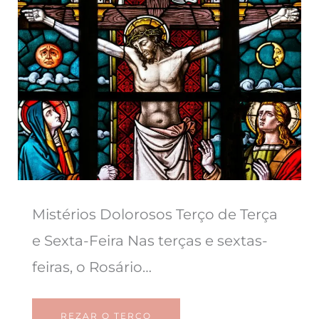
Mistérios Dolorosos Terço de Terça
e Sexta-Feira Nas terças e sextas-
feiras, o Rosário…
REZAR O TERÇO