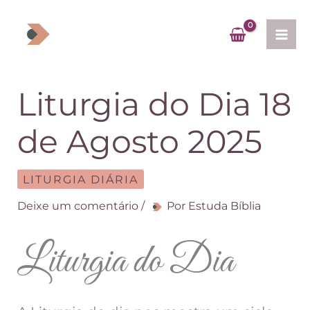
Ir
para
o
conteúdo
Liturgia do Dia 18
de Agosto 2025
LITURGIA DIÁRIA
Deixe um comentário
/
Por
Estuda Bíblia
Liturgia do Dia