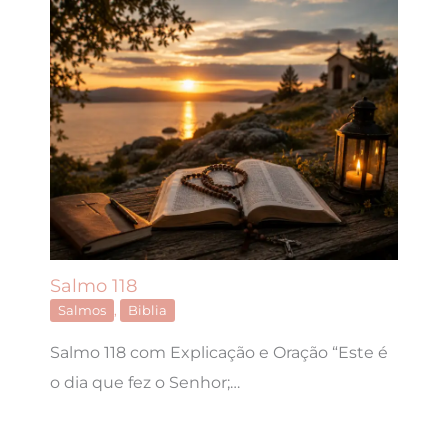
Salmo 118
Salmos
,
Biblia
Salmo 118 com Explicação e Oração “Este é
o dia que fez o Senhor;…