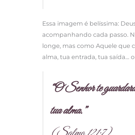
Essa imagem é belíssima: Deus
acompanhando cada passo. N
longe, mas como Aquele que c
alma, tua entrada, tua saída… 
“O Senhor te guardará 
tua alma.”
(Salmo 121:7)