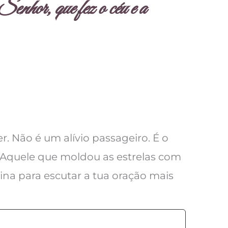
enhor, que fez o céu e a
. Não é um alívio passageiro. É o
. Aquele que moldou as estrelas com
lina para escutar a tua oração mais