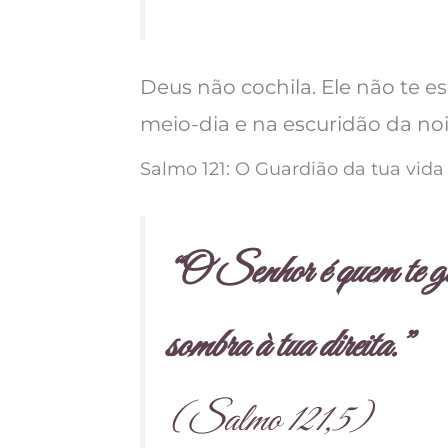
Deus não cochila. Ele não te e
meio-dia e na escuridão da noi
Salmo 121: O Guardião da tua vida
“O Senhor é quem te gu
sombra à tua direita.”
(Salmo 121,5)