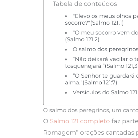
Tabela de conteúdos
"Elevo os meus olhos p
socorro?"(Salmo 121,1)
"O meu socorro vem do S
(Salmo 121,2)
O salmo dos peregrino
“Não deixará vacilar o 
tosquenejará.”(Salmo 121,3
“O Senhor te guardará 
alma.”(Salmo 121:7)
Versículos do Salmo 121
O salmo dos peregrinos, um cant
O
Salmo 121 completo
faz part
Romagem” orações cantadas p