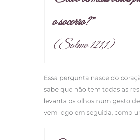
o socorro?”
(Salmo 121,1)
Essa pergunta nasce do cora
sabe que não tem todas as resp
levanta os olhos num gesto de
vem logo em seguida, como um