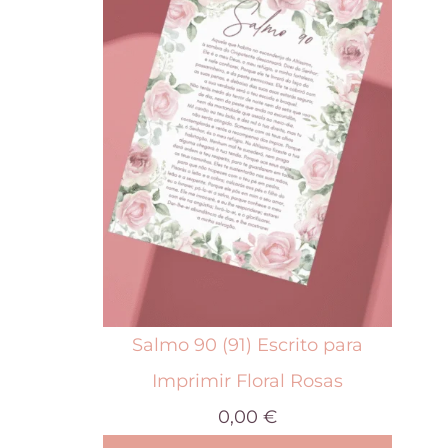
t
e
p
r
o
d
u
t
o
t
Salmo 90 (91) Escrito para
e
Imprimir Floral Rosas
m
0,00
€
v