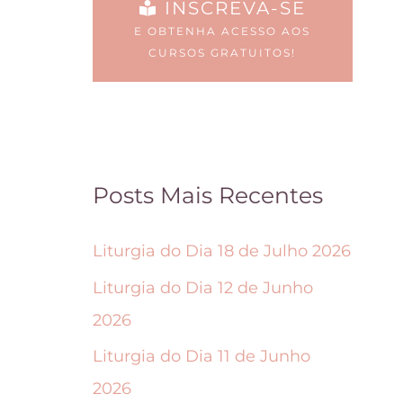
INSCREVA-SE
e
i
E OBTENHA ACESSO AOS
s
d
CURSOS GRATUITOS!
p
a
o
s
d
n
e
a
Posts Mais Recentes
m
p
s
á
Liturgia do Dia 18 de Julho 2026
e
g
Liturgia do Dia 12 de Junho
r
i
2026
e
n
Liturgia do Dia 11 de Junho
s
a
2026
c
d