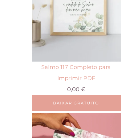
Salmo 117 Completo para
Imprimir PDF
0,00
€
BAIXAR GRATUITO
E
s