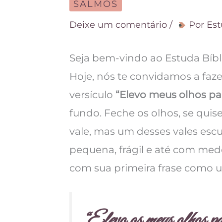
SALMOS
Deixe um comentário
/
Por
Est
Seja bem-vindo ao Estuda Bíbl
Hoje, nós te convidamos a faz
versículo
“Elevo meus olhos pa
fundo. Feche os olhos, se qui
vale, mas um desses vales escu
pequena, frágil e até com medo
com sua primeira frase como 
“Elevo os meus olhos pa