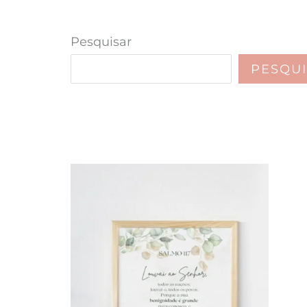
Pesquisar
PESQU