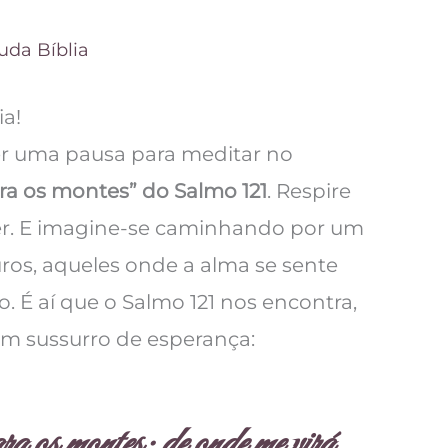
uda Bíblia
ia!
er uma pausa para meditar no
ra os montes” do Salmo 121
. Respire
ser. E imagine-se caminhando por um
ros, aqueles onde a alma se sente
. É aí que o Salmo 121 nos encontra,
um sussurro de esperança:
ra os montes; de onde me virá