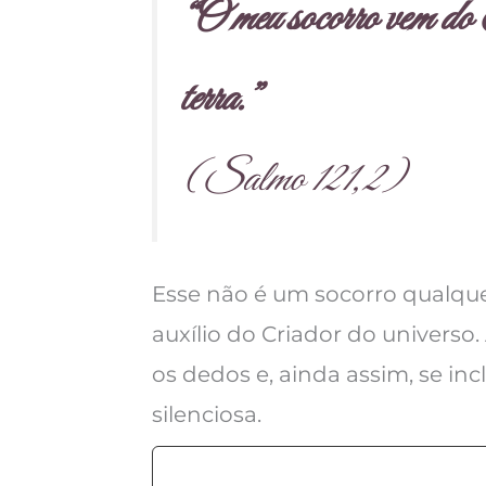
“O meu socorro vem do S
terra.”
(Salmo 121,2)
Esse não é um socorro qualquer
auxílio do Criador do universo
os dedos e, ainda assim, se inc
silenciosa.