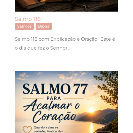
Salmo 118
Salmos
,
Biblia
Salmo 118 com Explicação e Oração “Este é
o dia que fez o Senhor;…